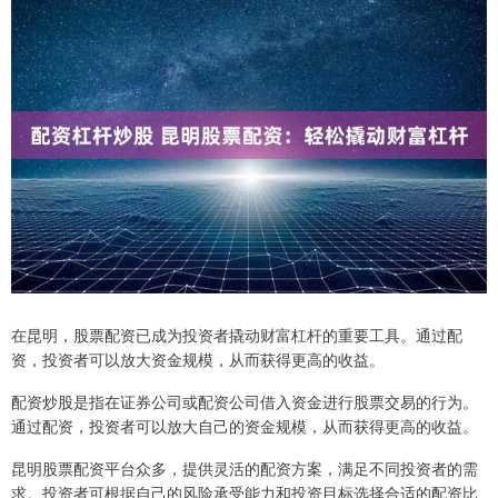
在昆明，股票配资已成为投资者撬动财富杠杆的重要工具。通过配
资，投资者可以放大资金规模，从而获得更高的收益。
配资炒股是指在证券公司或配资公司借入资金进行股票交易的行为。
通过配资，投资者可以放大自己的资金规模，从而获得更高的收益。
昆明股票配资平台众多，提供灵活的配资方案，满足不同投资者的需
求。投资者可根据自己的风险承受能力和投资目标选择合适的配资比