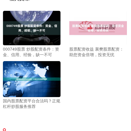
000749股票 炒股配资条件：资
股票配资收益 襄樊股票配资：
金、信用、经验，缺一不可
助您资金倍增，投资无忧
国内股票配资平台合法吗？正规
杠杆炒股服务推荐