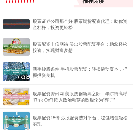
推荐阅读
股票证券公司那个好 股票期货配资代理：助你资
金杠杆，投资更轻松
股票配资十倍网站 吴忠股票配资平台：助您轻松
投资，实现财富梦想
新手炒股条件 手机股票配资：轻松撬动资本，把
握投资良机
股票配资资讯网 美股屡创新高之际，华尔街高呼
“Risk On”! 陷入政治动荡的欧股沦为“弃子”
股票配资15倍 炒股配资选对平台，稳健增值轻松
实现