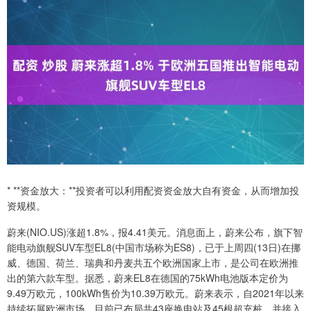
* **资金放大：**投资者可以利用配资资金放大自有资金，从而增加投
资规模。
蔚来(NIO.US)涨超1.8%，报4.41美元。消息面上，蔚来公布，旗下智
能电动旗舰SUV车型EL8(中国市场称为ES8)，已于上周四(13日)在挪
威、德国、荷兰、瑞典和丹麦共五个欧洲国家上市，是公司在欧洲推
出的第六款车型。据悉，蔚来EL8在德国的75kWh电池版本定价为
9.49万欧元，100kWh售价为10.39万欧元。蔚来表示，自2021年以来
持续拓展欧洲市场，目前已布局共43座换电站及45根超充桩，并接入