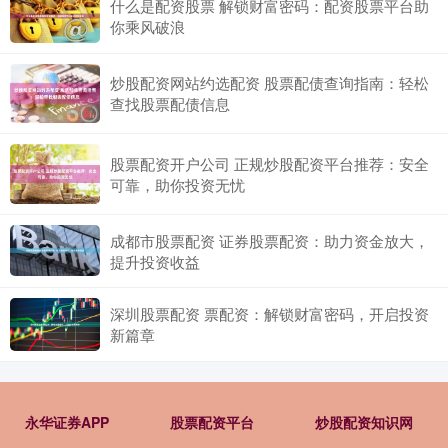
什么是配资股票 解锁财富密码：配资股票平台助
你乘风破浪
炒股配资网站约选配资 股票配债查询指南：轻松
查找股票配债信息
股票配资开户公司 正规炒股配资平台推荐：安全
可靠，助你投资无忧
成都市股票配资 证券股票配资：助力资金放大，
提升投资收益
深圳股票配资 票配资：解锁财富密码，开启投资
新篇章
永华证券APP
股票配资平台
炒股配资知识网