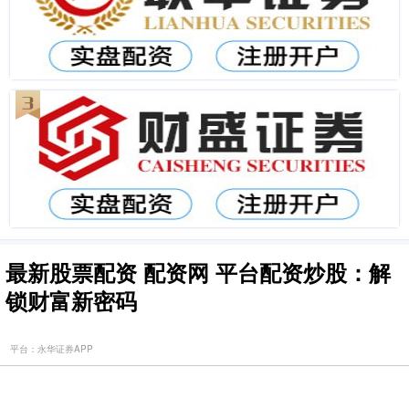
最新股票配资 配资网 平台配资炒股：解
锁财富新密码
平台：永华证券APP