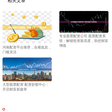
相关文章
专业股票配资公司 股票配资系
统：解锁投资新高度，助您财富
增值
河南配资平台推荐，合规低息，
门槛灵活
大型股票配资 配资炒股中心：
开启财富新篇章