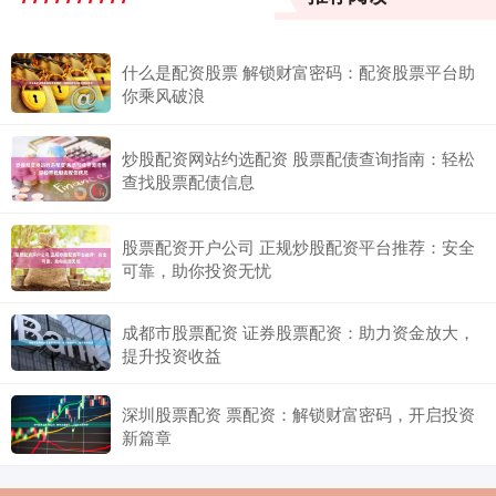
什么是配资股票 解锁财富密码：配资股票平台助
你乘风破浪
炒股配资网站约选配资 股票配债查询指南：轻松
查找股票配债信息
股票配资开户公司 正规炒股配资平台推荐：安全
可靠，助你投资无忧
成都市股票配资 证券股票配资：助力资金放大，
提升投资收益
深圳股票配资 票配资：解锁财富密码，开启投资
新篇章