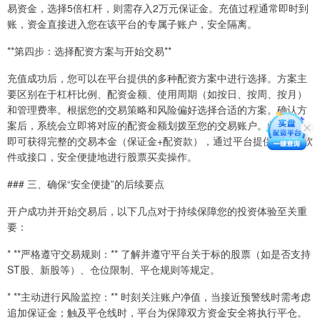
易资金，选择5倍杠杆，则需存入2万元保证金。充值过程通常即时到
账，资金直接进入您在该平台的专属子账户，安全隔离。
**第四步：选择配资方案与开始交易**
充值成功后，您可以在平台提供的多种配资方案中进行选择。方案主
要区别在于杠杆比例、配资金额、使用周期（如按日、按周、按月）
和管理费率。根据您的交易策略和风险偏好选择合适的方案。确认方
案后，系统会立即将对应的配资金额划拨至您的交易账户。此时，您
即可获得完整的交易本金（保证金+配资款），通过平台提供的交易软
件或接口，安全便捷地进行股票买卖操作。
### 三、确保“安全便捷”的后续要点
开户成功并开始交易后，以下几点对于持续保障您的投资体验至关重
要：
* **严格遵守交易规则：** 了解并遵守平台关于标的股票（如是否支持
ST股、新股等）、仓位限制、平仓规则等规定。
* **主动进行风险监控：** 时刻关注账户净值，当接近预警线时需考虑
追加保证金；触及平仓线时，平台为保障双方资金安全将执行平仓。