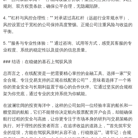
规则、双方权责条款，确保公平合理，无隐藏陷阱。
4. **杠杆与风控合理性：** 对承诺过高杠杆（远超行业常规水平）、
风控设置过于宽松的公司保持高度警惕。正规公司注重风险与收益的
平衡。
5. **服务与专业性体验：** 通过咨询、试用等方式，感受其客服的专
业程度、系统的稳定性以及提供的信息质量。
### 结语：在稳健的基石上驾驭风浪
总而言之，在线配资是一把需要精心掌控的金融工具。选择一家**安
全合规、专注交易支持的正规在线配资公司**，意味着选择了一个将
你的资金安全与长期利益置于核心的合作伙伴。它通过坚实的合规框
架为你兜底，通过专业的支持系统为你赋能。
在波澜壮阔的投资海洋中，这样的公司如同一位经验丰富的船长和一
艘坚固的航船，它们不能替你决定航向股票配资开户会员，却能确保
航行过程的安全与高效，让你更专注于市场本身的研判与交易策略的
执行。对于理性的投资者而言，在追求收益的道路上，**首先筑牢安
全的堤坝，方能在驾驭风浪时从容不迫，行稳致远**。请牢记：合规