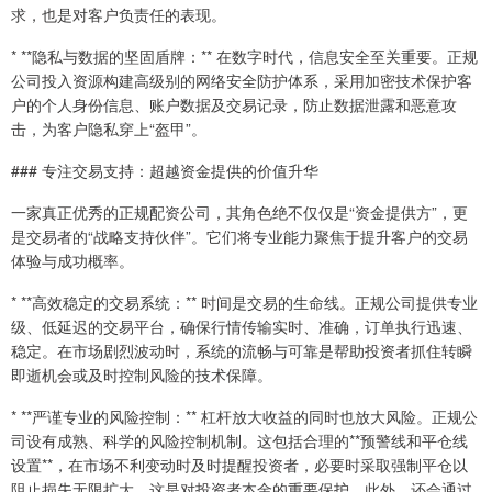
求，也是对客户负责任的表现。
* **隐私与数据的坚固盾牌：** 在数字时代，信息安全至关重要。正规
公司投入资源构建高级别的网络安全防护体系，采用加密技术保护客
户的个人身份信息、账户数据及交易记录，防止数据泄露和恶意攻
击，为客户隐私穿上“盔甲”。
### 专注交易支持：超越资金提供的价值升华
一家真正优秀的正规配资公司，其角色绝不仅仅是“资金提供方”，更
是交易者的“战略支持伙伴”。它们将专业能力聚焦于提升客户的交易
体验与成功概率。
* **高效稳定的交易系统：** 时间是交易的生命线。正规公司提供专业
级、低延迟的交易平台，确保行情传输实时、准确，订单执行迅速、
稳定。在市场剧烈波动时，系统的流畅与可靠是帮助投资者抓住转瞬
即逝机会或及时控制风险的技术保障。
* **严谨专业的风险控制：** 杠杆放大收益的同时也放大风险。正规公
司设有成熟、科学的风险控制机制。这包括合理的**预警线和平仓线
设置**，在市场不利变动时及时提醒投资者，必要时采取强制平仓以
阻止损失无限扩大，这是对投资者本金的重要保护。此外，还会通过