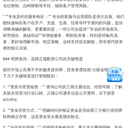
仓位限制、品种限制等手段，辅助客户管理风险。
* **专业及时的服务响应：** 专业的客服与运营团队是强大后盾。他们
能快速响应客户在开户、充值、交易、结算等环节遇到的问题，提供
清晰准确的解答。更重要的是，一些公司会提供**专业的市场资讯、
研究报告、基础培训**等增值服务，帮助投资者，特别是经验尚浅
者，更好地理解市场、制定策略。这种支持旨在赋能，而非替代投资
者的独立决策。
### 明辨真伪：选择正规配资公司的关键维度
面对市场上良莠不齐的服务提供商，投资者需练就“火眼金睛”，从以
下几个关键维度进行审慎甄别：
1. **资质与背景核查：** 查询公司的工商注册信息、经营年限，了解
其股东背景与行业口碑。正规公司通常信息公开透明，乐于接受
scrutiny。
2. **资金存管方式：** 明确询问并验证资金是否由第三方银行或持牌
机构独立存管，这是资金安全最直接的标志。
3. **合同条款审阅：** 仔细阅读服务协议，重点关注费用明细、风控