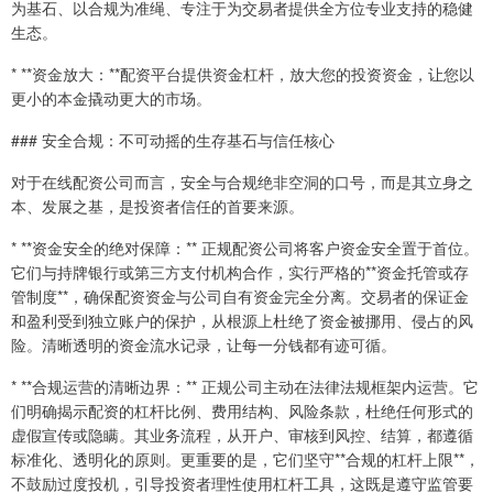
为基石、以合规为准绳、专注于为交易者提供全方位专业支持的稳健
生态。
* **资金放大：**配资平台提供资金杠杆，放大您的投资资金，让您以
更小的本金撬动更大的市场。
### 安全合规：不可动摇的生存基石与信任核心
对于在线配资公司而言，安全与合规绝非空洞的口号，而是其立身之
本、发展之基，是投资者信任的首要来源。
* **资金安全的绝对保障：** 正规配资公司将客户资金安全置于首位。
它们与持牌银行或第三方支付机构合作，实行严格的**资金托管或存
管制度**，确保配资资金与公司自有资金完全分离。交易者的保证金
和盈利受到独立账户的保护，从根源上杜绝了资金被挪用、侵占的风
险。清晰透明的资金流水记录，让每一分钱都有迹可循。
* **合规运营的清晰边界：** 正规公司主动在法律法规框架内运营。它
们明确揭示配资的杠杆比例、费用结构、风险条款，杜绝任何形式的
虚假宣传或隐瞒。其业务流程，从开户、审核到风控、结算，都遵循
标准化、透明化的原则。更重要的是，它们坚守**合规的杠杆上限**，
不鼓励过度投机，引导投资者理性使用杠杆工具，这既是遵守监管要