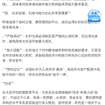
线），意味着对投资者的操作能力和风险承受能力要求更高。
**四、 杠杆炒股：纪律与能力比杠杆率更重要**
即便选择了相对正规、费用透明的平台，成功运用杠杆的关键仍在于
投资者自身：
- **严格风控**：杠杆交易必须制定更严格的止损纪律，切忌满仓操
作，避免因单次失误导致重大损失。
- **能力适配**：杠杆放大了对判断准确率和时机把握的要求。它更适
合对市场有深入研究、具备较强技术分析能力和良好心态的资深投资
者，而非新手。
- **理性定位**：应视杠杆为工具而非“赌具”，将其作为资产配置中风
险可控的一部分，而非全部资金的“放手一搏”。
**结语**
在太原寻找炒股配资平台，与其盲目追逐模糊的“排名”和诱人的“低
息”，不如沉下心来，练就一双慧眼，从资质、资金安全、费息透明度
和风控水平等实质层面进行深入甄别。股市投资，终究是一场关于认