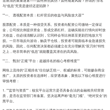
需厘清的重重迷雾——如何辨别真伪？如何规避风险？所谓的“排名”
与“低息”究竟是捷径还是陷阱？
**一、 透视配资本质：杠杆背后的收益与风险放大器**
股票配资，本质是一种借贷关系。投资者向配资公司缴纳一定保证
金，公司按比例提供资金，形成交易杠杆。这确实能在行情向好时放
大收益，但必须清醒认识到，它同样会等比例甚至更剧烈地放大亏
损。一旦市场反向波动，触及平仓线，投资者可能面临本金急速损失
的风险。因此，任何配资决策都必须建立在充分理解其“双刃剑”特性
之上，绝非简单的“低息”就能覆盖其潜在的高风险。
**二、 甄别“正规”平台：超越排名的核心考察维度**
网络上流传的“正规排名”往往缺乏统一、权威的标准，可能掺杂商业
推广。太原的投资者在选择时，应穿透表象，聚焦以下核心维度进行
审慎考察：
1. **监管与资质**：核实平台运营方是否具备合法的金融相关经营资
质，是否在监管部门有备案。坚决远离声称“毫无门槛”、“绝对安全”的
黑平台。