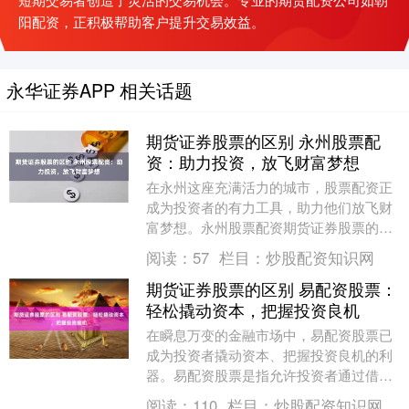
阳配资，正积极帮助客户提升交易效益。
永华证券APP 相关话题
期货证券股票的区别 永州股票配
资：助力投资，放飞财富梦想
在永州这座充满活力的城市，股票配资正
成为投资者的有力工具，助力他们放飞财
富梦想。永州股票配资期货证券股票的区
别平台提供杠杆资金，放大投资者的资金
阅读：
57
栏目：
炒股配资知识网
规模，从而提升投....
期货证券股票的区别 易配资股票：
轻松撬动资本，把握投资良机
在瞬息万变的金融市场中，易配资股票已
成为投资者撬动资本、把握投资良机的利
器。易配资股票是指允许投资者通过借贷
资金来放大投资规模的股票交易方式。 股
阅读：
110
栏目：
炒股配资知识网